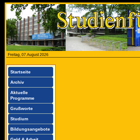
Freitag, 07.August 2026
Startseite
Archiv
Aktuelle
Programme
Grußworte
Studium
Bildungsangebote
Geld & Arbeit