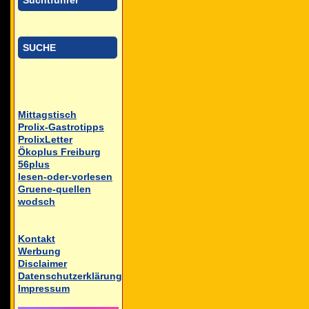
Suchtführer
SUCHE
Mittagstisch
Prolix-Gastrotipps
ProlixLetter
Ökoplus Freiburg
56plus
lesen-oder-vorlesen
Gruene-quellen
wodsch
Kontakt
Werbung
Disclaimer
Datenschutzerklärung
Impressum