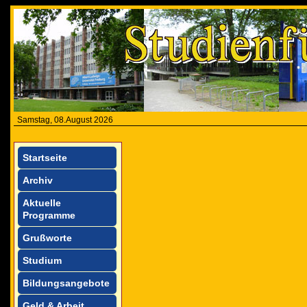
Samstag, 08.August 2026
Startseite
Archiv
Aktuelle
Programme
Grußworte
Studium
Bildungsangebote
Geld & Arbeit