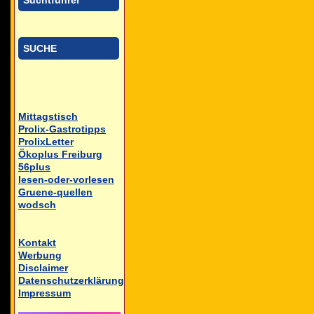
Suchtführer
SUCHE
Mittagstisch
Prolix-Gastrotipps
ProlixLetter
Ökoplus Freiburg
56plus
lesen-oder-vorlesen
Gruene-quellen
wodsch
Kontakt
Werbung
Disclaimer
Datenschutzerklärung
Impressum