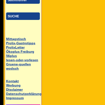
Suchtführer
SUCHE
Mittagstisch
Prolix-Gastrotipps
ProlixLetter
Ökoplus Freiburg
56plus
lesen-oder-vorlesen
Gruene-quellen
wodsch
Kontakt
Werbung
Disclaimer
Datenschutzerklärung
Impressum