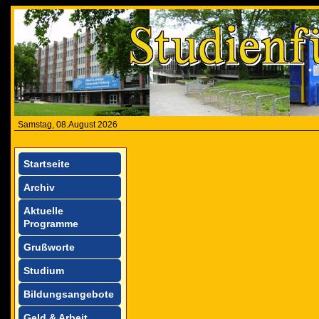
Samstag, 08.August 2026
Startseite
Archiv
Aktuelle
Programme
Grußworte
Studium
Bildungsangebote
Geld & Arbeit