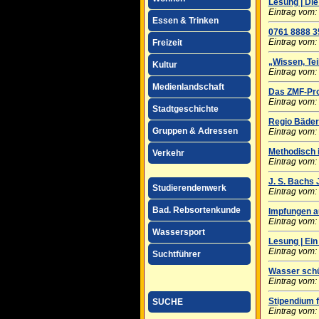
Lesung | Di
Eintrag vom:
Essen & Trinken
0761 8888 3
Eintrag vom:
Freizeit
„Wissen, Tei
Kultur
Eintrag vom:
Medienlandschaft
Das ZMF-Pro
Eintrag vom:
Stadtgeschichte
Regio Bäder 
Gruppen & Adressen
Eintrag vom:
Methodisch 
Verkehr
Eintrag vom:
J. S. Bachs
Studierendenwerk
Eintrag vom:
Bad. Rebsortenkunde
Impfungen a
Eintrag vom:
Wassersport
Lesung | Ein
Eintrag vom:
Suchtführer
Wasser schü
Eintrag vom:
Stipendium f
SUCHE
Eintrag vom: