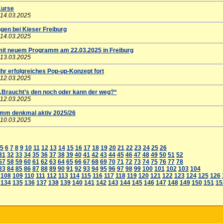
Kurse
 14.03.2025
gen bei Kieser Freiburg
 14.03.2025
mit neuem Programm am 22.03.2025 in Freiburg
 13.03.2025
hr erfolgreiches Pop-up-Konzept fort
 12.03.2025
 „Braucht’s den noch oder kann der weg?“
 12.03.2025
mm denkmal aktiv 2025/26
 10.03.2025
5
6
7
8
9
10
11
12
13
14
15
16
17
18
19
20
21
22
23
24
25
26
31
32
33
34
35
36
37
38
39
40
41
42
43
44
45
46
47
48
49
50
51
52
57
58
59
60
61
62
63
64
65
66
67
68
69
70
71
72
73
74
75
76
77
78
83
84
85
86
87
88
89
90
91
92
93
94
95
96
97
98
99
100
101
102
103
104
108
109
110
111
112
113
114
115
116
117
118
119
120
121
122
123
124
125
126
134
135
136
137
138
139
140
141
142
143
144
145
146
147
148
149
150
151
15