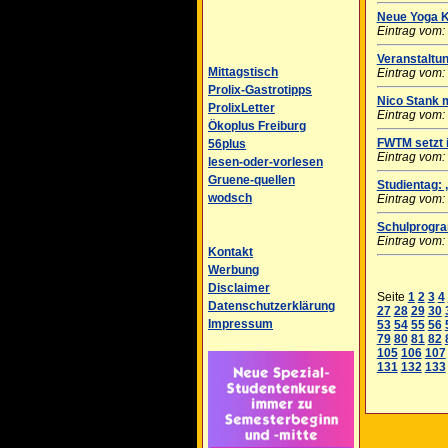
Neue Yoga 
Eintrag vom:
Veranstaltun
Mittagstisch
Eintrag vom:
Prolix-Gastrotipps
Nico Stank 
ProlixLetter
Eintrag vom:
Ökoplus Freiburg
FWTM setzt i
56plus
Eintrag vom:
lesen-oder-vorlesen
Gruene-quellen
Studientag:
wodsch
Eintrag vom:
Schulprogra
Eintrag vom:
Kontakt
Werbung
Disclaimer
Seite
1
2
3
4
Datenschutzerklärung
27
28
29
30
Impressum
53
54
55
56
79
80
81
82
105
106
107
131
132
133