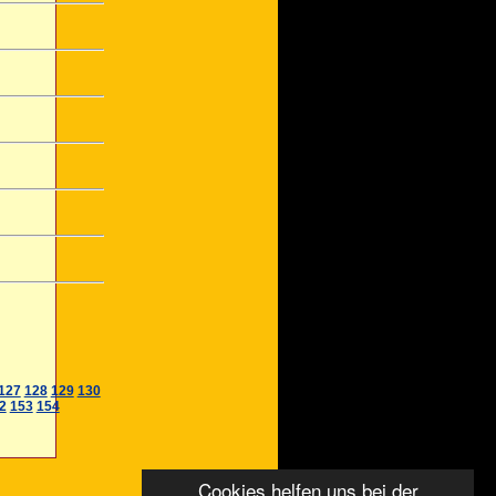
127
128
129
130
2
153
154
Cookies helfen uns bei der