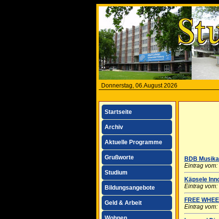
Donnerstag, 06.August 2026
Startseite
Archiv
Aktuelle Programme
Grußworte
BDB Musika
Eintrag vom:
Studium
Käpsele Inn
Eintrag vom:
Bildungsangebote
FREE WHEE
Geld & Arbeit
Eintrag vom:
Wohnen