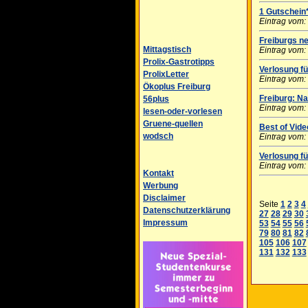
1 Gutschein
Eintrag vom:
Freiburgs n
Mittagstisch
Eintrag vom:
Prolix-Gastrotipps
Verlosung f
ProlixLetter
Eintrag vom:
Ökoplus Freiburg
Freiburg: N
56plus
Eintrag vom:
lesen-oder-vorlesen
Gruene-quellen
Best of Vid
wodsch
Eintrag vom:
Verlosung fü
Eintrag vom:
Kontakt
Werbung
Disclaimer
Seite
1
2
3
4
Datenschutzerklärung
27
28
29
30
Impressum
53
54
55
56
79
80
81
82
105
106
107
131
132
133