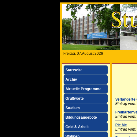
Freitag, 07.August 2026
Startseite
Archiv
Aktuelle Programme
Grußworte
Verlängerte
Eintrag vom:
Studium
Freikartenv
Eintrag vom:
Bildungsangebote
Pic Me
Geld & Arbeit
Eintrag vom:
Wohnen