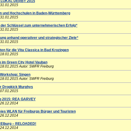
g LOKAL DERBY 2015
 31.01.2015
en und Hochschulen in Baden-Württemberg
 31.01.2015
- der Schlüssel zum unternehmerischen Erfolg“
 31.01.2015
ung anhand operativer und strategischer Ziele“
 31.01.2015
rten für die Vita Classica in Bad Krozingen
 18.01.2015
 im Green City Hotel Vauban
 18.01.2015
Autor: SWFR Freiburg
Workshop: Singen
 18.01.2015
Autor: SWFR Freiburg
ür Dropkick Murphys
 07.01.2015
rg 2015: REA GARVEY
 26.12.2014
eies WLAN für Freiburgs Bürger und Touristen
 26.12.2014
EIburg – RELOADED!
 24.12.2014