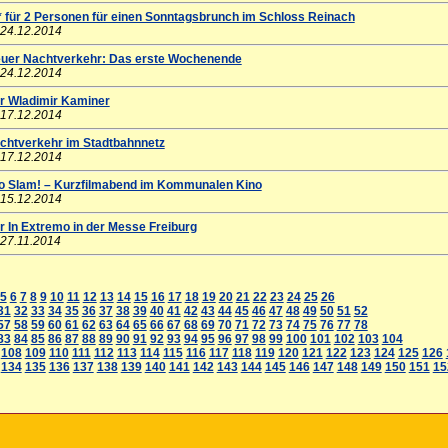
* für 2 Personen für einen Sonntagsbrunch im Schloss Reinach
 24.12.2014
euer Nachtverkehr: Das erste Wochenende
 24.12.2014
ür Wladimir Kaminer
 17.12.2014
achtverkehr im Stadtbahnnetz
 17.12.2014
eo Slam! – Kurzfilmabend im Kommunalen Kino
 15.12.2014
r In Extremo in der Messe Freiburg
 27.11.2014
5
6
7
8
9
10
11
12
13
14
15
16
17
18
19
20
21
22
23
24
25
26
31
32
33
34
35
36
37
38
39
40
41
42
43
44
45
46
47
48
49
50
51
52
57
58
59
60
61
62
63
64
65
66
67
68
69
70
71
72
73
74
75
76
77
78
83
84
85
86
87
88
89
90
91
92
93
94
95
96
97
98
99
100
101
102
103
104
108
109
110
111
112
113
114
115
116
117
118
119
120
121
122
123
124
125
126
134
135
136
137
138
139
140
141
142
143
144
145
146
147
148
149
150
151
15