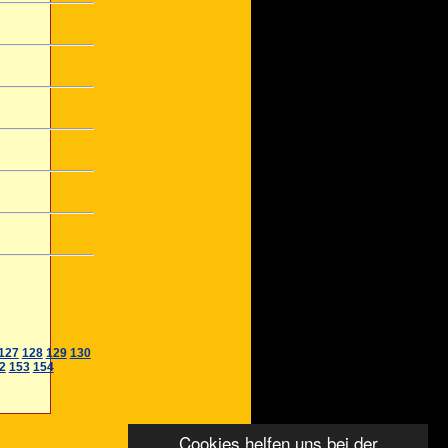
127
128
129
130
2
153
154
Cookies helfen uns bei der