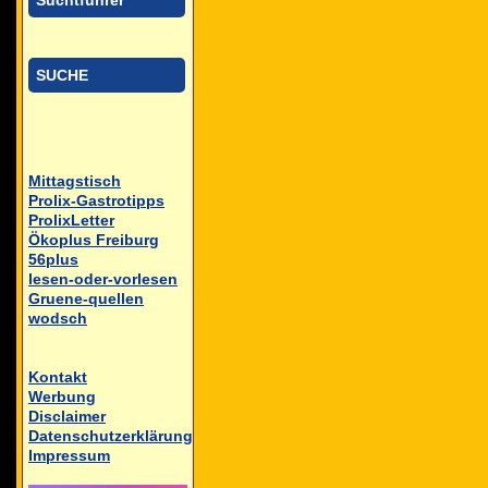
Suchtführer
SUCHE
Mittagstisch
Prolix-Gastrotipps
ProlixLetter
Ökoplus Freiburg
56plus
lesen-oder-vorlesen
Gruene-quellen
wodsch
Kontakt
Werbung
Disclaimer
Datenschutzerklärung
Impressum