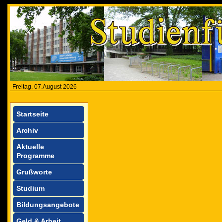
Freitag, 07.August 2026
Startseite
Archiv
Aktuelle
Programme
Grußworte
Studium
Bildungsangebote
Geld & Arbeit