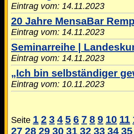
Eintrag vom: 14.11.2023
20 Jahre MensaBar Rempa
Eintrag vom: 14.11.2023
Seminarreihe | Landesku
Eintrag vom: 14.11.2023
„Ich bin selbständiger g
Eintrag vom: 10.11.2023
1
2
3
4
5
6
7
8
9
10
11
Seite
27
28
29
30
31
32
33
34
35