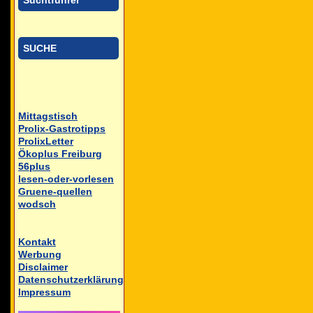
Suchtführer
SUCHE
Mittagstisch
Prolix-Gastrotipps
ProlixLetter
Ökoplus Freiburg
56plus
lesen-oder-vorlesen
Gruene-quellen
wodsch
Kontakt
Werbung
Disclaimer
Datenschutzerklärung
Impressum