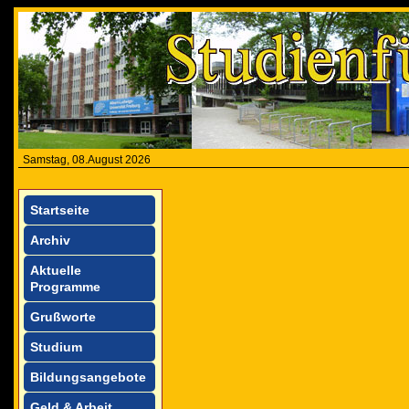
Samstag, 08.August 2026
Startseite
Archiv
Aktuelle
Programme
Grußworte
Studium
Bildungsangebote
Geld & Arbeit