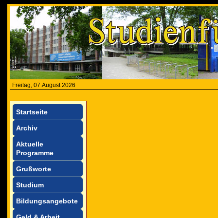
Freitag, 07.August 2026
Startseite
Archiv
Aktuelle
Programme
Grußworte
Studium
Bildungsangebote
Geld & Arbeit