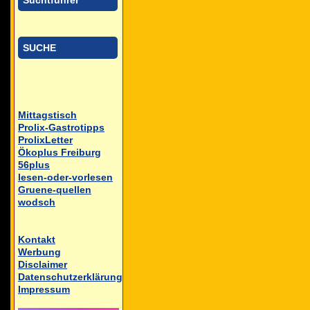
Suchtführer
SUCHE
Mittagstisch
Prolix-Gastrotipps
ProlixLetter
Ökoplus Freiburg
56plus
lesen-oder-vorlesen
Gruene-quellen
wodsch
Kontakt
Werbung
Disclaimer
Datenschutzerklärung
Impressum