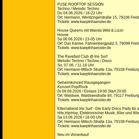
FUSE ROOFTOP SESSION
Techno / Melodic Techno
Do 04.06.2026 / 16-22 Uhr
Ort: Hermann, Wentzingerstraße 15, 79106 Frei
Tickets: www.kaeptnhaessler.de
House Queens mit Wanda Wild & Lizzn
House
Sa 06.06.2026 / 23-05 Uhr
Ort: Das Karree, Fahnenbergplatz 3, 79098 Frei
Tickets: www.kaeptnhaessler.de
The Ravefast Club @ Irie Surf
Melodic Techno / Techno / Disco
So. 07.06. / 11-18 Uhr
Ort: Hermann-Mitsch-Straße 13a, 79108 Freibur
Tickets: www.kaeptnhaessler.de
Geheimkonzert Rausgegangen
Konzert Pop/Rock
Di 09.06.2026 / Einlass 19:00 Start 20:00
Ort: Waldsee, Waldseestraße 84, 79117 Freibur
Tickets: www.kaeptnhaessler.de
Elternabend Irie Surf - Die Early Disco Party fü
Hits,HipHop, Elektronischer Musik, 80er und 90
Sa 13.06.2026 / 18-00 Uhr
Ort: Hermann-Mitsch-Straße 13a, 79108 Freibur
Tickets: www.kaeptnhaessler.de
Neu im Vorverkauf: