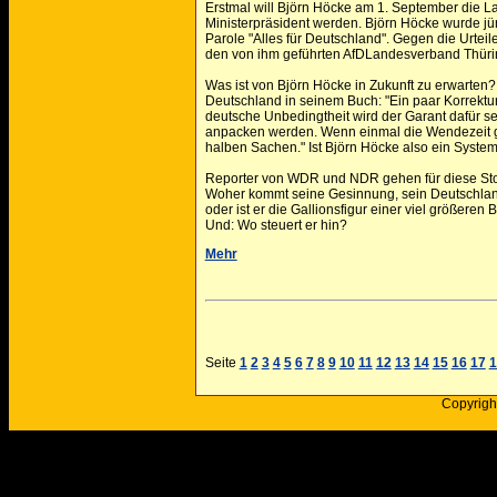
Erstmal will Björn Höcke am 1. September die 
Ministerpräsident werden. Björn Höcke wurde jün
Parole "Alles für Deutschland". Gegen die Urteil
den von ihm geführten AfDLandesverband Thüring
Was ist von Björn Höcke in Zukunft zu erwarten? 
Deutschland in seinem Buch: "Ein paar Korrekt
deutsche Unbedingtheit wird der Garant dafür se
anpacken werden. Wenn einmal die Wendezeit 
halben Sachen." Ist Björn Höcke also ein Syst
Reporter von WDR und NDR gehen für diese Stor
Woher kommt seine Gesinnung, sein Deutschland
oder ist er die Gallionsfigur einer viel größeren
Und: Wo steuert er hin?
Mehr
Seite
1
2
3
4
5
6
7
8
9
10
11
12
13
14
15
16
17
1
Copyrigh