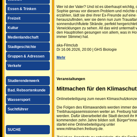
Wer ist der Vater? Und ist es überhaupt wichtig, 
Essen & Trinken
Sophie genau vor diesem Problem und möchte die
erzählen, lädt sie drei ihrer Ex-Freunde auf eine
Freizeit
herauszufinden, wer sie denn nun zum Traualta
sonnendurchflutete Strände, perfekt hergerichte
Kultur
Verwicklungen zu sehen. All das wird untermalt
den Hauptrollen gesungen von allem, was in Ho
immer Stimme) hat.
Medienlandschaft
aka-Filmclub
Stadtgeschichte
Di 16.06.2026, 20:00 | GHS Biologie
Gruppen & Adressen
Mehr
Verkehr
Veranstaltungen
Studierendenwerk
Mitmachen für den Klimaschut
Bad. Rebsortenkunde
Onlinebeteiligung zum neuen Klimaschutzkonzept
Wassersport
Die Folgen des Klimawandels werden immer deutli
Suchtführer
Treibhausgasemissionen weiter an. Freiburg hält
werden. Dafür überarbeitet die Stadt derzeit ihr
kommenden zehn Jahre bilden soll. Bürger*innen
startet eine Onlinebeteiligung unter
www.mitmachen.freiburg.de.
SUCHE