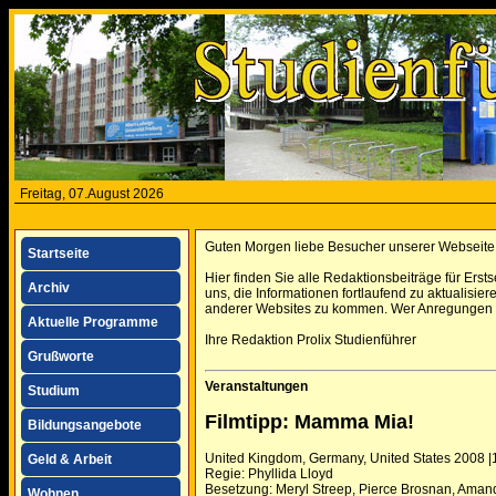
Freitag, 07.August 2026
Guten Morgen liebe Besucher unserer Webseite 
Startseite
Hier finden Sie alle Redaktionsbeiträge für Ers
Archiv
uns, die Informationen fortlaufend zu aktualisier
anderer Websites zu kommen. Wer Anregungen ha
Aktuelle Programme
Ihre Redaktion Prolix Studienführer
Grußworte
Veranstaltungen
Studium
Filmtipp: Mamma Mia!
Bildungsangebote
United Kingdom, Germany, United States 2008 |
Geld & Arbeit
Regie: Phyllida Lloyd
Besetzung: Meryl Streep, Pierce Brosnan, Aman
Wohnen