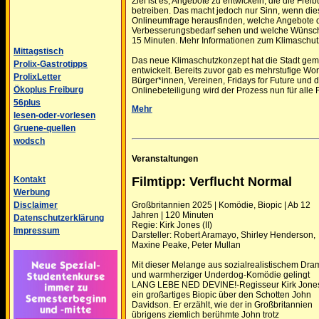
Ziel ist es, Angebote zu entwickeln, die die Frei
betreiben. Das macht jedoch nur Sinn, wenn die
Onlineumfrage herausfinden, welche Angebote d
Verbesserungsbedarf sehen und welche Wünsche
15 Minuten. Mehr Informationen zum Klimaschutz 
Mittagstisch
Das neue Klimaschutzkonzept hat die Stadt gem
Prolix-Gastrotipps
entwickelt. Bereits zuvor gab es mehrstufige W
ProlixLetter
Bürger*innen, Vereinen, Fridays for Future und d
Ökoplus Freiburg
Onlinebeteiligung wird der Prozess nun für alle 
56plus
Mehr
lesen-oder-vorlesen
Gruene-quellen
wodsch
Veranstaltungen
Filmtipp: Verflucht Normal
Kontakt
Werbung
Großbritannien 2025 | Komödie, Biopic | Ab 12
Disclaimer
Jahren | 120 Minuten
Datenschutzerklärung
Regie: Kirk Jones (II)
Impressum
Darsteller: Robert Aramayo, Shirley Henderson,
Maxine Peake, Peter Mullan
Mit dieser Melange aus sozialrealistischem Dra
und warmherziger Underdog-Komödie gelingt
LANG LEBE NED DEVINE!-Regisseur Kirk Jone
ein großartiges Biopic über den Schotten John
Davidson. Er erzählt, wie der in Großbritannien
übrigens ziemlich berühmte John trotz