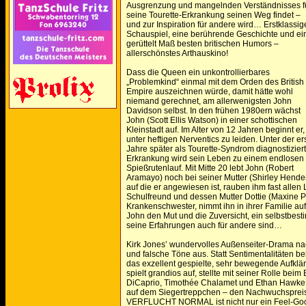
Ausgrenzung und mangelnden Verständnisses f
seine Tourette-Erkrankung seinen Weg findet –
und zur Inspiration für andere wird… Erstklassig
Schauspiel, eine berührende Geschichte und ei
gerüttelt Maß besten britischen Humors –
allerschönstes Arthauskino!
Dass die Queen ein unkontrollierbares
„Problemkind“ einmal mit dem Orden des British
Empire auszeichnen würde, damit hätte wohl
niemand gerechnet, am allerwenigsten John
Davidson selbst. In den frühen 1980ern wächst
John (Scott Ellis Watson) in einer schottischen
Kleinstadt auf. Im Alter von 12 Jahren beginnt er,
unter heftigen Nerventics zu leiden. Unter der er
Jahre später als Tourette-Syndrom diagnostizier
Erkrankung wird sein Leben zu einem endlosen
Spießrutenlauf. Mit Mitte 20 lebt John (Robert
Aramayo) noch bei seiner Mutter (Shirley Hend
auf die er angewiesen ist, rauben ihm fast alle
Schulfreund und dessen Mutter Dottie (Maxine Pe
Krankenschwester, nimmt ihn in ihrer Familie auf
John den Mut und die Zuversicht, ein selbstbest
seine Erfahrungen auch für andere sind…
Kirk Jones’ wundervolles Außenseiter-Drama na
und falsche Töne aus. Statt Sentimentalitäten b
das exzellent gespielte, sehr bewegende Aufkl
spielt grandios auf, stellte mit seiner Rolle be
DiCaprio, Timothée Chalamet und Ethan Hawke i
auf dem Siegertreppchen – den Nachwuchspreis 
VERFLUCHT NORMAL ist nicht nur ein Feel-Good-