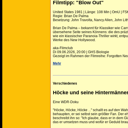
Filmtipp: "Blow Out"
United States 1981 | Länge: 108 Min | OmU | FS
Regie: Brian De Palma
Besetzung: John Travolta, Nancy Allen, John Lit
Brian De Palma – bekannt für Klassiker wie Carri
übersehene Seite seines Könnens: die des präzis
wie ein klassischer Paranoia-Thriller wirkt, ent
Werke des New Hollywood.
aka-Filmclub
Di 09.06.2026, 20:00 | GHS Biologie
Gezeigt im Rahmen der Filmreihe: Forgotten N
Mehr
Verschiedenes
Höcke und seine Hintermänne
Eine WDR-Doku
"Höcke, Höcke, Höcke ..." schallt es auf den W
behaupten, er sei selbst sein größter Fan. Der
beschreibt ihn so: "Ich glaube, dass er in dem 
das er umsetzen muss und wofür er Geduld brauc